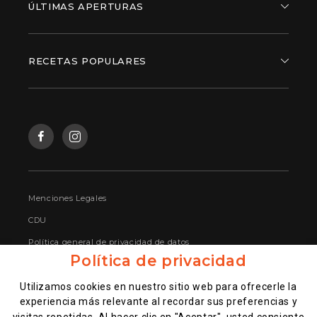
ÚLTIMAS APERTURAS
RECETAS POPULARES
Menciones Legales
CDU
Política general de privacidad de datos
Política de privacidad
Gestione sus datos personales
Utilizamos cookies en nuestro sitio web para ofrecerle la
Bases legales sorteo encuesta satisfacción
experiencia más relevante al recordar sus preferencias y
Shikku Market – Alcobendas