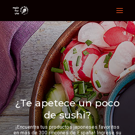
Menu
¿Te apetece un poco
de sushi?
¡Encuentra tus productos japoneses favoritos
en más de 300 rincones de España!
Ingrese su