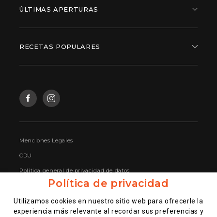
ÚLTIMAS APERTURAS
RECETAS POPULARES
Menciones Legales
CDU
Política general de privacidad de datos
Política de privacidad
Gestione sus datos personales
Utilizamos cookies en nuestro sitio web para ofrecerle la
Bases legales sorteo encuesta satisfacción
experiencia más relevante al recordar sus preferencias y
Shikku Market – Alcobendas