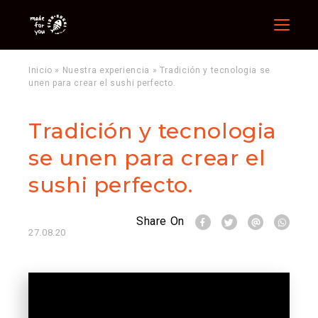
Menu
Inicio
»
Nuestra experiencia
»
Tradición y tecnologia se
unen para crear el sushi perfecto.
Tradición y tecnologia
se unen para crear el
sushi perfecto.
Share On
27.08.20