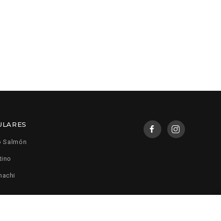
ULARES
o Salmón
tino
machi