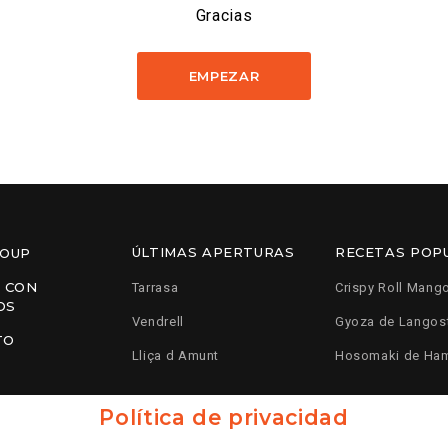
Gracias
EMPEZAR
ÚLTIMAS APERTURAS
RECETAS POP
ROUP
 CON
Tarrasa
Crispy Roll Mang
OS
Vendrell
Gyoza de Langos
TO
Lliça d Amunt
Hosomaki de Ha
Política de privacidad