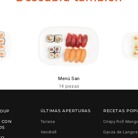
Menú San
14 piezas
ÚLTIMAS APERTURAS
RECETAS POP
ROUP
 CON
Tarrasa
Crispy Roll Mang
OS
Vendrell
Gyoza de Langos
TO