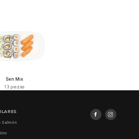
Sen Mix
13 piezas
ULARES
o Salmón
tino