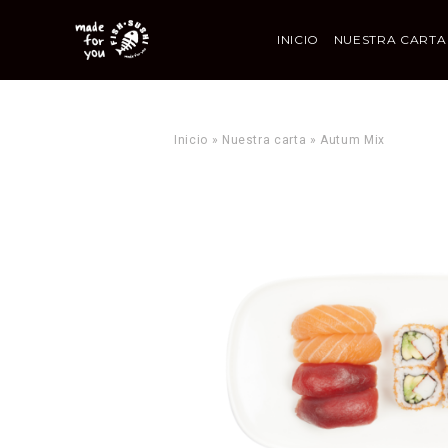
INICIO
NUESTRA CARTA
Inicio
»
Nuestra carta
»
Autum Mix