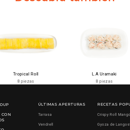
Tropical Roll
L.A Uramaki
8 piezas
8 piezas
ÚLTIMAS APERTURAS
RECETAS POP
ROUP
 CON
Tarrasa
Crispy Roll Mang
OS
Vendrell
Gyoza de Langos
TO