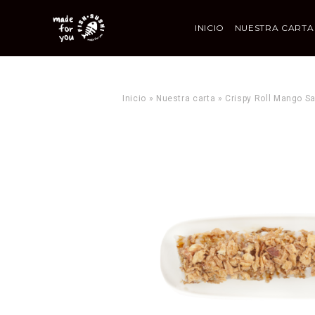
INICIO
NUESTRA CARTA
Inicio
»
Nuestra carta
»
Crispy Roll Mango S