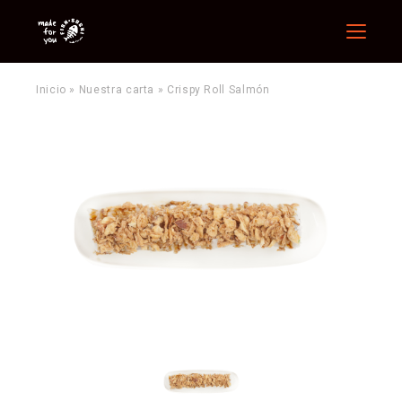
Menu
Inicio
»
Nuestra carta
»
Crispy Roll Salmón