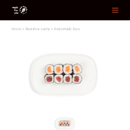
Menu
Inicio
»
Nuestra carta
»
Hosomaki Duo