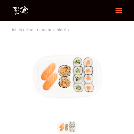
Menu
Inicio
»
Nuestra carta
»
Isla Mix