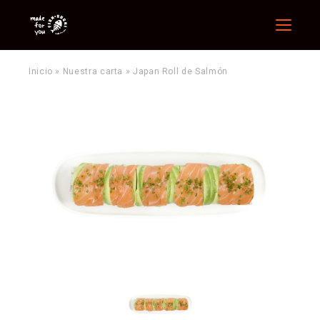
Menu
Inicio
»
Nuestra carta
»
Japan Roll de Salmón