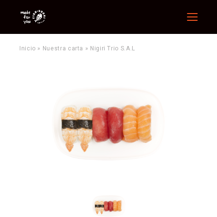
Menu
Inicio
»
Nuestra carta
»
Nigiri Trio S.A.L