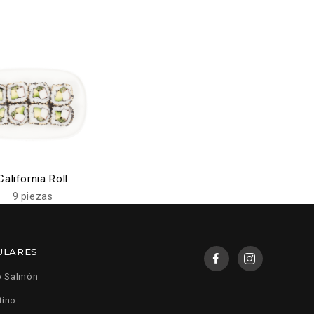
California Roll
9 piezas
ULARES
o Salmón
tino