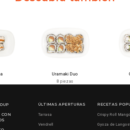
ia
Uramaki Duo
8 piezas
ÚLTIMAS APERTURAS
RECETAS POP
ROUP
 CON
Tarrasa
Crispy Roll Mang
OS
Vendrell
Gyoza de Langos
TO