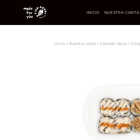
INICIO
NUESTRA CARTA
Inicio
»
Nuestra carta
»
Uramaki Spicy / Cris