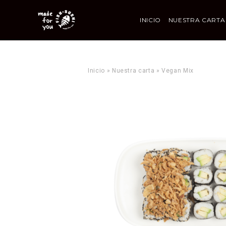
INICIO
NUESTRA CARTA
Inicio
»
Nuestra carta
»
Vegan Mix