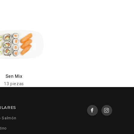
Sen Mix
13 piezas
ULARES
o Salmón
tino