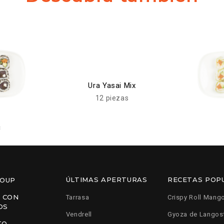
Ura Yasai Mix
12 piezas
ú
ÚLTIMAS APERTURAS
RECETAS POP
ROUP
 CON
Tarrasa
Crispy Roll Mang
OS
Vendrell
Gyoza de Langos
TO