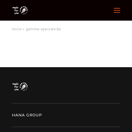
Menu
Inicio
»
gamme-speciale-be
HANA GROUP