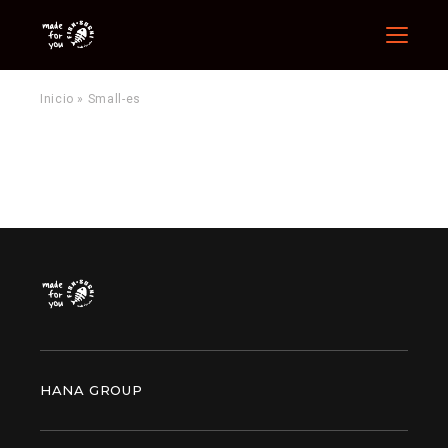
Menu
Inicio
»
Small-es
HANA GROUP