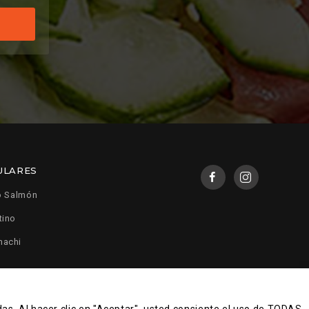
ULARES
o Salmón
tino
machi