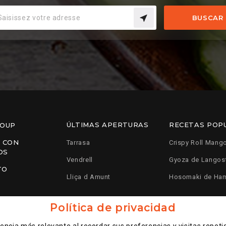
BUSCAR
ÚLTIMAS APERTURAS
RECETAS POP
ROUP
 CON
Tarrasa
Crispy Roll Mang
OS
Vendrell
Gyoza de Langos
TO
Lliça d Amunt
Hosomaki de Ha
Política de privacidad