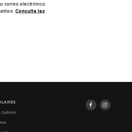
u correo electrónico.
pantes.
Consulta las
ULARES
o Salmón
tino