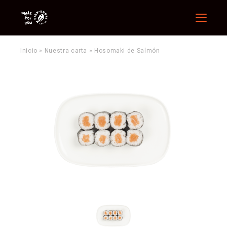
Menu
Inicio
»
Nuestra carta
»
Hosomaki de Salmón