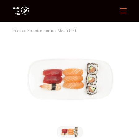
Menu
Inicio
»
Nuestra carta
»
Menú Ichi