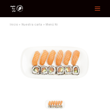
Menu
Inicio
»
Nuestra carta
»
Menú Ni