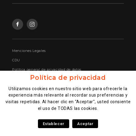
Menciones Legales
CDU
Política general de privacidad de datos
Política de privacidad
Gestione sus datos personales
Utilizamos cookies en nuestro sitio web para ofrecerle la
Bases legales sorteo encuesta satisfacción
experiencia más relevante al recordar sus preferencias y
Shikku Market – Alcobendas
visitas repetidas. Al hacer clic en "Aceptar", usted consiente
Shikku Market – Finestrat
el uso de TODAS las cookies.
Fish Sushi® 2026
Establecer
Aceptar