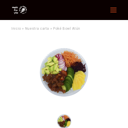
Menu
Inicio
»
Nuestra carta
»
Poké Bowl Atún