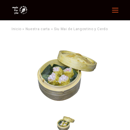
Menu
Inicio
»
Nuestra carta
»
Siu Mai de Langostino y Cerdo