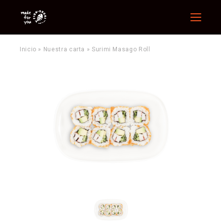
Menu
Inicio
»
Nuestra carta
»
Surimi Masago Roll